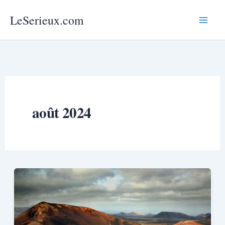
Aller
LeSerieux.com
au
Mai
contenu
Men
août 2024