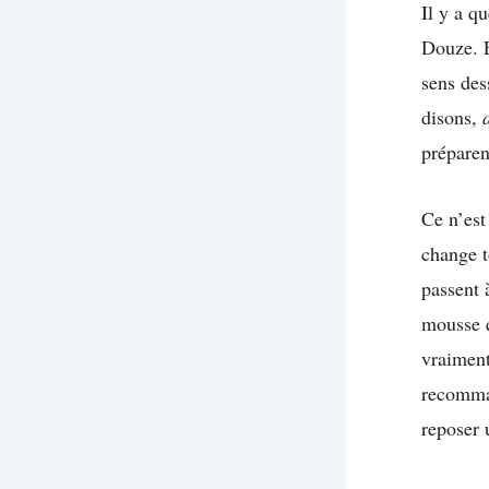
Il y a q
Douze. E
sens des
disons,
préparent
Ce n’est
change t
passent 
mousse q
vraiment
recomma
reposer 