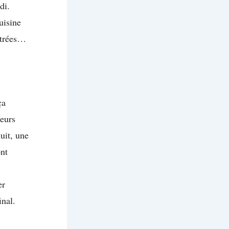
di.
uisine
ntrées…
ça
teurs
uit, une
ont
er
inal.