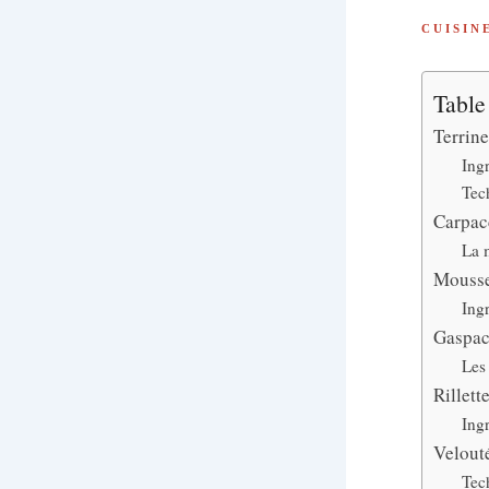
CUISIN
Table
Terrin
Ing
Tec
Carpacc
La m
Mousse
Ing
Gaspac
Les
Rillett
Ing
Velout
Tec