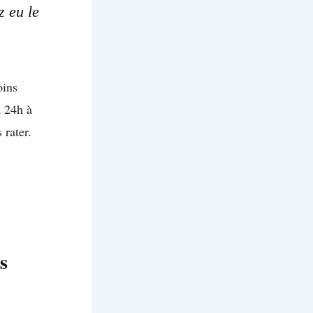
z eu le
ins
à 24h à
 rater.
s