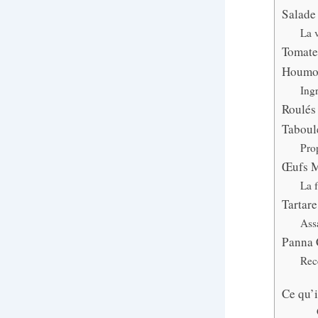
Salade
La v
Tomates
Houmou
Ingr
Roulés
Taboul
Prop
Œufs M
La f
Tartar
Ass
Panna C
Rec
Ce qu’i