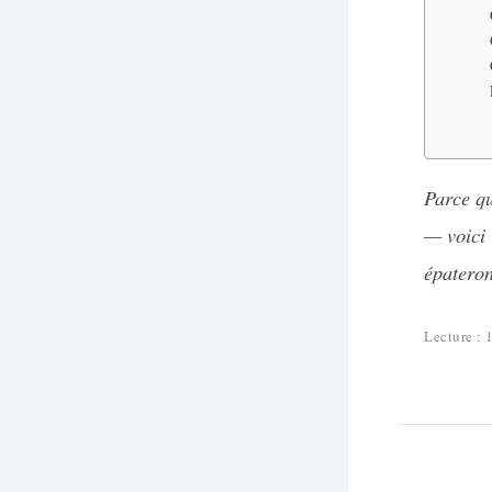
Parce qu
— voici 
épateron
Lecture : 