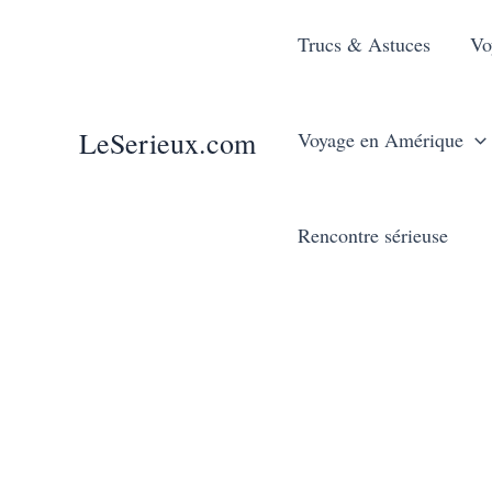
Aller
Trucs & Astuces
Vo
au
contenu
LeSerieux.com
Voyage en Amérique
Rencontre sérieuse