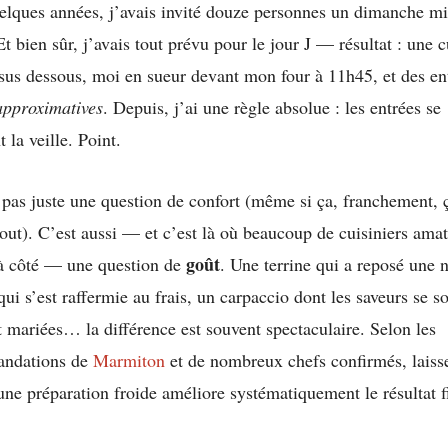
uelques années, j’avais invité douze personnes un dimanche mi
t bien sûr, j’avais tout prévu pour le jour J — résultat : une c
sus dessous, moi en sueur devant mon four à 11h45, et des e
approximatives
. Depuis, j’ai une règle absolue : les entrées se
 la veille. Point.
 pas juste une question de confort (même si ça, franchement, 
out). C’est aussi — et c’est là où beaucoup de cuisiniers ama
goût
à côté — une question de
. Une terrine qui a reposé une n
ui s’est raffermie au frais, un carpaccio dont les saveurs se s
 mariées… la différence est souvent spectaculaire. Selon les
ndations de
Marmiton
et de nombreux chefs confirmés, laiss
une préparation froide améliore systématiquement le résultat f