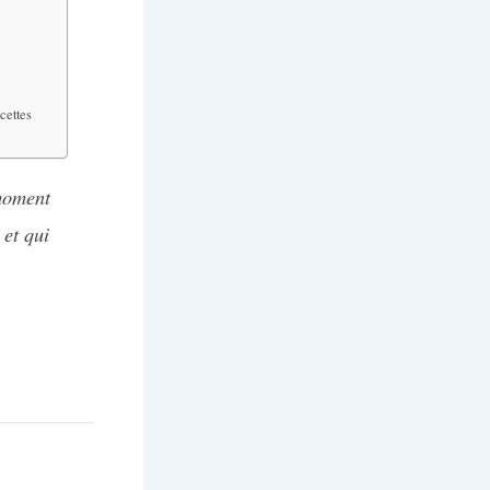
ecettes
 moment
 et qui