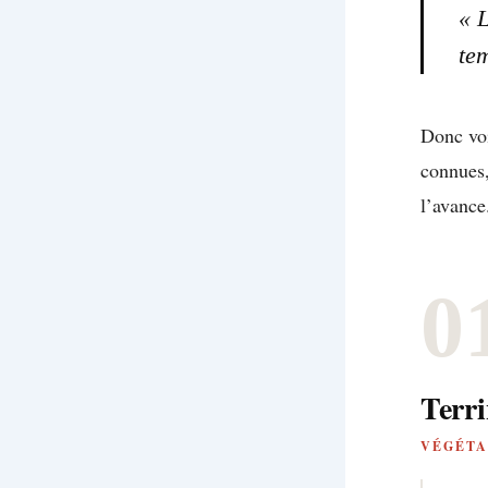
« L
tem
Donc vo
connues,
l’avance
0
Terri
VÉGÉTAR