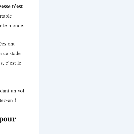
sesse n’est
rtable
r le monde.
ées ont
à ce stade
, c’est le
dant un vol
tez-en !
 pour