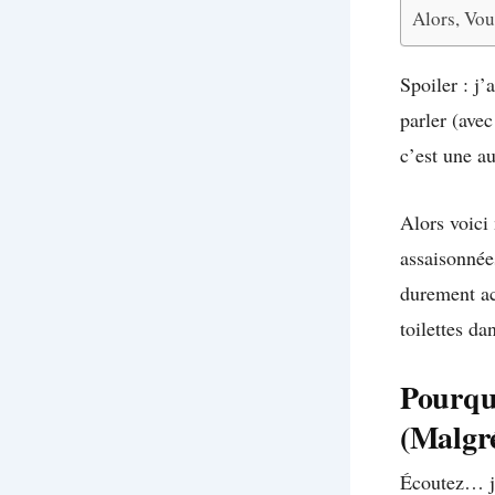
Alors, Vou
Spoiler : j’
parler (avec
c’est une au
Alors voic
assaisonné
durement ac
toilettes d
Pourquo
(Malgr
Écoutez… je