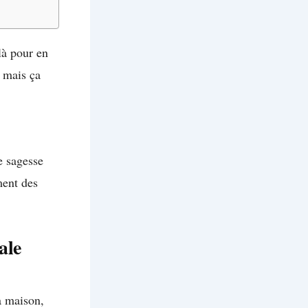
 là pour en
, mais ça
e sagesse
ment des
ale
a maison,