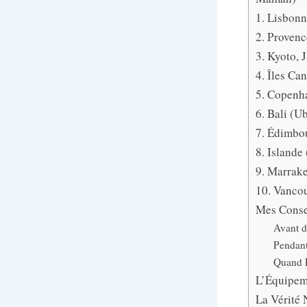
1. Lisbon
2. Provenc
3. Kyoto, 
4. Îles Ca
5. Copenh
6. Bali (U
7. Édimbo
8. Islande
9. Marrak
10. Vancou
Mes Consei
Avant d
Pendant
Quand É
L’Équipeme
La Vérité 