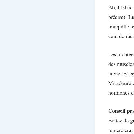
Ah, Lisboa 
précise). L
tranquille,
coin de rue.
Les montées
des muscles
la vie. Et c
Miradouro d
hormones de
Conseil pra
Évitez de g
remerciera.