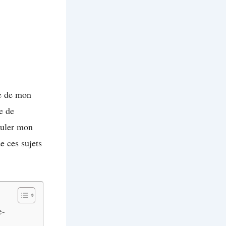
te de mon
e de
nuler mon
e ces sujets
e-