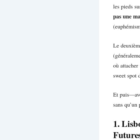
les pieds su
pas une ma
(euphémisme
Le deuxième
(généraleme
où attacher
sweet spot 
Et puis—avo
sans qu’un p
1. Lisb
Future