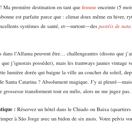
! Ma première destination en tant que
femme
enceinte (5 mois
isbonne est parfaite parce que : climat doux même en hiver, r
 excellents systèmes de santé, et—surtout—des
pastéis de nata
 dans l’Alfama peuvent être… challengeantes (disons que j’a
 que j’ignorais posséder), mais les tramways jaunes vintage v
ette lumière dorée qui baigne la ville au coucher du soleil, dep
e Santa Catarina ? Absolument magique. J’y ai pleuré—mais
 grossesse transforment tout en mélo, alors ne me jugez pas.
tique :
Réservez un hôtel dans le Chiado ou Baixa (quartiers 
rimper à São Jorge avec un bidon de six mois. Votre pelvis vo