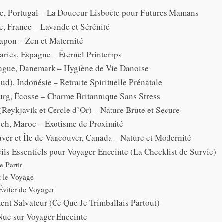
ne, Portugal – La Douceur Lisboète pour Futures Mamans
e, France – Lavande et Sérénité
Japon – Zen et Maternité
naries, Espagne – Éternel Printemps
ague, Danemark – Hygiène de Vie Danoise
bud), Indonésie – Retraite Spirituelle Prénatale
urg, Écosse – Charme Britannique Sans Stress
 (Reykjavik et Cercle d’Or) – Nature Brute et Secure
ech, Maroc – Exotisme de Proximité
ver et Île de Vancouver, Canada – Nature et Modernité
ls Essentiels pour Voyager Enceinte (La Checklist de Survie)
e Partir
 le Voyage
viter de Voyager
nt Salvateur (Ce Que Je Trimballais Partout)
Nue sur Voyager Enceinte