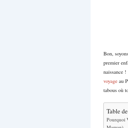
Bon, soyons
premier enf
naissance !
voyage
au P
tabous où t
Table de
Pourquoi V
Maman)