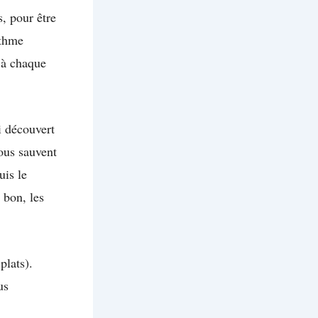
, pour être
ythme
à chaque
i découvert
ous sauvent
uis le
 bon, les
plats).
us