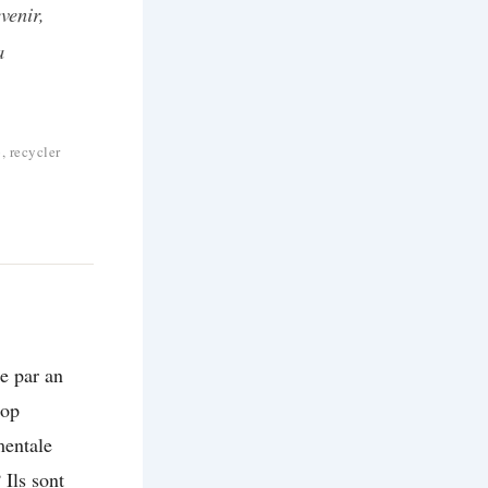
venir,
a
o, recycler
e par an
rop
mentale
Ils sont