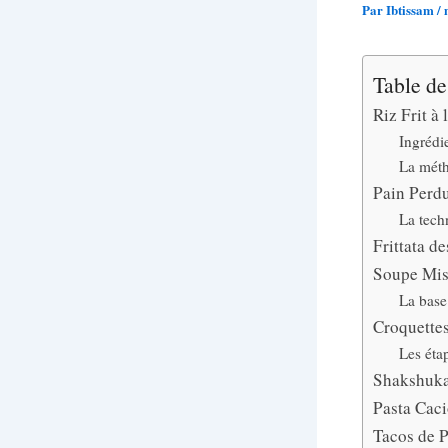
Par
Ibtissam
/
Table de
Riz Frit à 
Ingrédi
La mét
Pain Perd
La tech
Frittata d
Soupe Mis
La base
Croquettes
Les éta
Shakshuka
Pasta Caci
Tacos de P