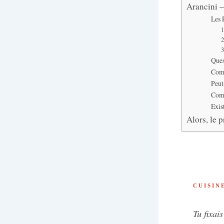
Arancini —
Les 
1
2
3
Ques
Comb
Peut
Comm
Exist
Alors, le 
CUISIN
Tu fixai