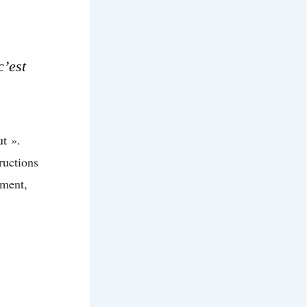
c’est
ut ».
tructions
ement,