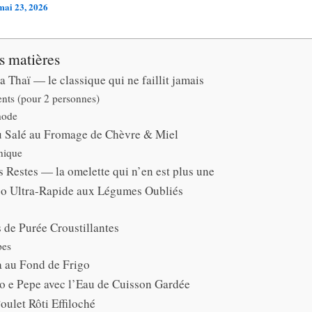
mai 23, 2026
s matières
la Thaï — le classique qui ne faillit jamais
ents (pour 2 personnes)
hode
u Salé au Fromage de Chèvre & Miel
nique
es Restes — la omelette qui n’en est plus une
o Ultra-Rapide aux Légumes Oubliés
 de Purée Croustillantes
pes
 au Fond de Frigo
o e Pepe avec l’Eau de Cuisson Gardée
oulet Rôti Effiloché