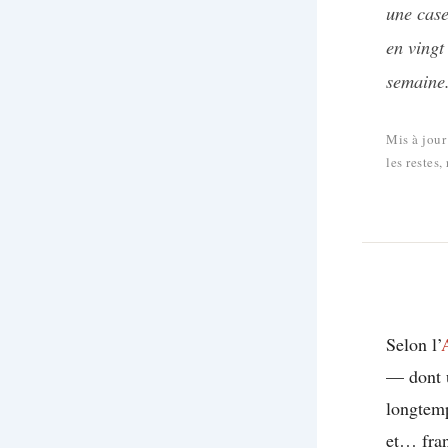
une case
en vingt
semaine
Mis à jour
les restes,
Selon l’
— dont u
longtemp
et… fran