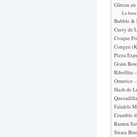
Gâteau au 
La base
Bubble & 
Curry de L
Croque Pr
Congee (Ka
Pizza Expr
Grain Bow
Ribollita 
Omurice — 
Hash de L
Quesadill
Falafels M
Crumble d
Ramen Sim
Strata Bri