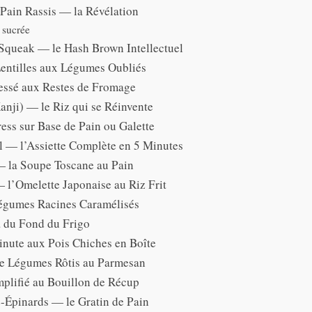
Pain Rassis — la Révélation
 sucrée
Squeak — le Hash Brown Intellectuel
entilles aux Légumes Oubliés
essé aux Restes de Fromage
nji) — le Riz qui se Réinvente
ess sur Base de Pain ou Galette
l — l’Assiette Complète en 5 Minutes
— la Soupe Toscane au Pain
l’Omelette Japonaise au Riz Frit
égumes Racines Caramélisés
a du Fond du Frigo
inute aux Pois Chiches en Boîte
e Légumes Rôtis au Parmesan
plifié au Bouillon de Récup
e-Épinards — le Gratin de Pain