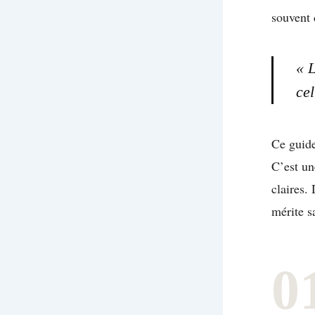
souvent 
« L
ce
Ce guide
C’est un
claires.
mérite s
0