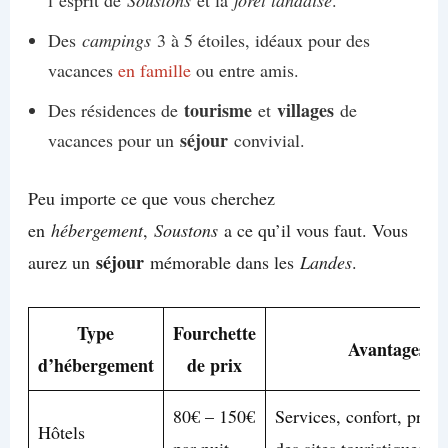
l’esprit de
Soustons
et la
forêt landaise
.
Des
campings
3 à 5 étoiles, idéaux pour des
vacances
en famille
ou entre amis.
tourisme
villages
Des résidences de
et
de
séjour
vacances pour un
convivial.
Peu importe ce que vous cherchez
en
hébergement
,
Soustons
a ce qu’il vous faut. Vous
séjour
aurez un
mémorable dans les
Landes
.
Type
Fourchette
Avantages
d’hébergement
de prix
80€ – 150€
Services, confort, proxi
Hôtels