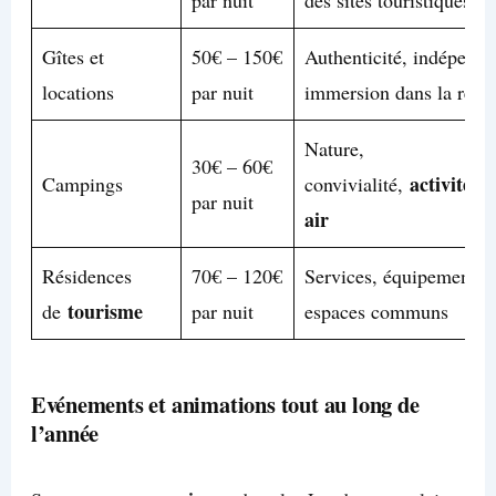
par nuit
des sites touristiques
Gîtes et
50€ – 150€
Authenticité, indépenda
locations
par nuit
immersion dans la régi
Nature,
30€ – 60€
activités
Campings
convivialité,
d
par nuit
air
Résidences
70€ – 120€
Services, équipements,
tourisme
de
par nuit
espaces communs
Evénements et animations tout au long de
l’année