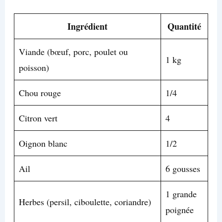
Ingrédient
Quantité
Viande (bœuf, porc, poulet ou
1 kg
poisson)
Chou rouge
1/4
Citron vert
4
Oignon blanc
1/2
Ail
6 gousses
1 grande
Herbes (persil, ciboulette, coriandre)
poignée